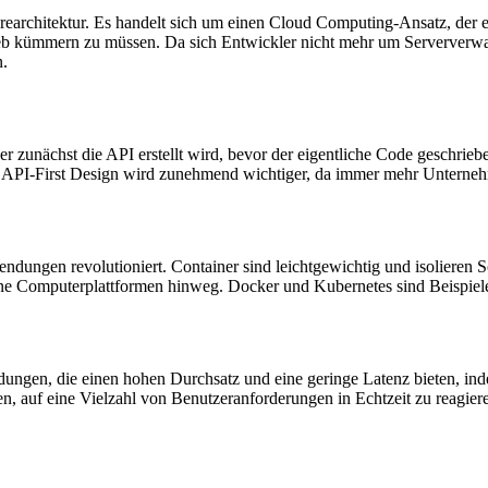
warearchitektur. Es handelt sich um einen Cloud Computing-Ansatz, der
ieb kümmern zu müssen. Da sich Entwickler nicht mehr um Serververwa
n.
er zunächst die API erstellt wird, bevor der eigentliche Code geschrie
 API-First Design wird zunehmend wichtiger, da immer mehr Unternehm
ndungen revolutioniert. Container sind leichtgewichtig und isolieren 
ene Computerplattformen hinweg. Docker und Kubernetes sind Beispiele 
ngen, die einen hohen Durchsatz und eine geringe Latenz bieten, indem 
n, auf eine Vielzahl von Benutzeranforderungen in Echtzeit zu reagier