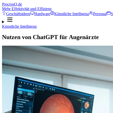
ProcessQ.de
Mehr Effektivität und Effizienz
Geschäftsideen
Hardware
Künstliche Intelligenz
Personal
S
Künstliche Intelligenz
Nutzen von ChatGPT für Augenärzte