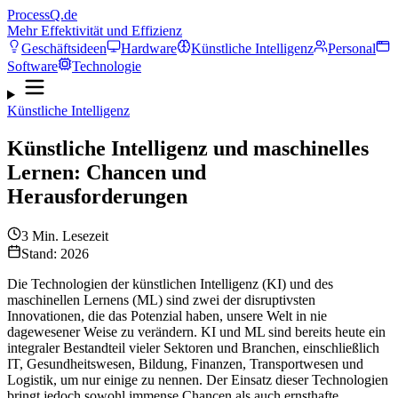
ProcessQ.de
Mehr Effektivität und Effizienz
Geschäftsideen
Hardware
Künstliche Intelligenz
Personal
Software
Technologie
Künstliche Intelligenz
Künstliche Intelligenz und maschinelles
Lernen: Chancen und
Herausforderungen
3
Min. Lesezeit
Stand: 2026
Die Technologien der künstlichen Intelligenz (KI) und des
maschinellen Lernens (ML) sind zwei der disruptivsten
Innovationen, die das Potenzial haben, unsere Welt in nie
dagewesener Weise zu verändern. KI und ML sind bereits heute ein
integraler Bestandteil vieler Sektoren und Branchen, einschließlich
IT, Gesundheitswesen, Bildung, Finanzen, Transportwesen und
Logistik, um nur einige zu nennen. Der Einsatz dieser Technologien
bringt jedoch sowohl immense Chancen als auch ernsthafte