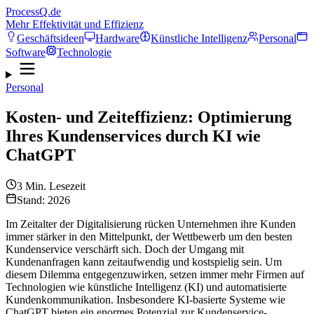
ProcessQ.de
Mehr Effektivität und Effizienz
Geschäftsideen
Hardware
Künstliche Intelligenz
Personal
Software
Technologie
Personal
Kosten- und Zeiteffizienz: Optimierung
Ihres Kundenservices durch KI wie
ChatGPT
3
Min. Lesezeit
Stand: 2026
Im Zeitalter der Digitalisierung rücken Unternehmen ihre Kunden
immer stärker in den Mittelpunkt, der Wettbewerb um den besten
Kundenservice verschärft sich. Doch der Umgang mit
Kundenanfragen kann zeitaufwendig und kostspielig sein. Um
diesem Dilemma entgegenzuwirken, setzen immer mehr Firmen auf
Technologien wie künstliche Intelligenz (KI) und automatisierte
Kundenkommunikation. Insbesondere KI-basierte Systeme wie
ChatGPT bieten ein enormes Potenzial zur Kundenservice-