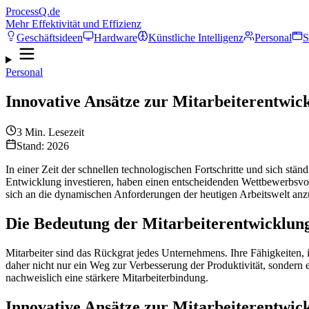
ProcessQ.de
Mehr Effektivität und Effizienz
Geschäftsideen
Hardware
Künstliche Intelligenz
Personal
S
Personal
Innovative Ansätze zur Mitarbeiterentwic
3
Min. Lesezeit
Stand: 2026
In einer Zeit der schnellen technologischen Fortschritte und sich stä
Entwicklung investieren, haben einen entscheidenden Wettbewerbsvort
sich an die dynamischen Anforderungen der heutigen Arbeitswelt anz
Die Bedeutung der Mitarbeiterentwicklun
Mitarbeiter sind das Rückgrat jedes Unternehmens. Ihre Fähigkeiten,
daher nicht nur ein Weg zur Verbesserung der Produktivität, sondern e
nachweislich eine stärkere Mitarbeiterbindung.
Innovative Ansätze zur Mitarbeiterentwic