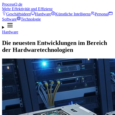
ProcessQ.de
Mehr Effektivität und Effizienz
Geschäftsideen
Hardware
Künstliche Intelligenz
Personal
Software
Technologie
Hardware
Die neuesten Entwicklungen im Bereich
der Hardwaretechnologien