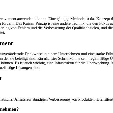
mprovement anwenden können. Eine gängige Methode ist das Konzept de
ördern. Das Kaizen-Prinzip ist eine andere Technik, die den Fokus auf 
rung von Fehlern und die Verbesserung der Qualität abzielen, und di
et.
ement
rverändernde Denkweise in einem Unternehmen und eine starke Führung, 
an der sie beteiligt sind. Ein nächster Schritt könnte sein, regelmäßi
n können. Es ist auch wichtig, eine Infrastruktur für die Überwachu
urzfristige Lösungen sind.
t
ematischer Ansatz zur ständigen Verbesserung von Produkten, Dienstle
ernehmen?