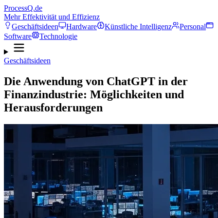
ProcessQ.de
Mehr Effektivität und Effizienz
Geschäftsideen
Hardware
Künstliche Intelligenz
Personal
Software
Technologie
Geschäftsideen
Die Anwendung von ChatGPT in der
Finanzindustrie: Möglichkeiten und
Herausforderungen