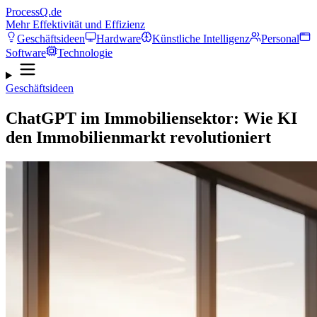
ProcessQ.de
Mehr Effektivität und Effizienz
Geschäftsideen
Hardware
Künstliche Intelligenz
Personal
Software
Technologie
Geschäftsideen
ChatGPT im Immobiliensektor: Wie KI
den Immobilienmarkt revolutioniert